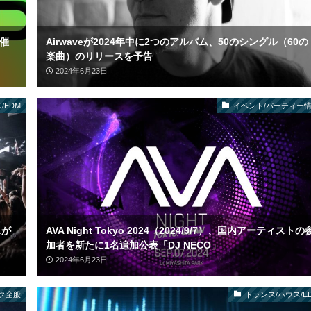
開催
Airwaveが2024年中に2つのアルバム、50のシングル（60の
楽曲）のリリースを予告
2024年6月23日
/EDM
イベント/パーティー
スが
AVA Night Tokyo 2024（2024/9/7）、国内アーティストの
加者を新たに1名追加公表「DJ NECO」
2024年6月23日
ク全般
トランス/ハウス/E