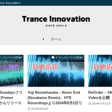
Innovation
ホーム
ンス/ハウス/EDM
トランス/ハウス/EDM
zy Sundaysフリ
Yoji Biomehanika – Never End
ReOrder – 19
roton
(Novakaine Remix)、HTE
Videoを公開
a）からリリース
Recordingsより2024年8月2日リ
2024年7月11日
リース！
2024年8月8日