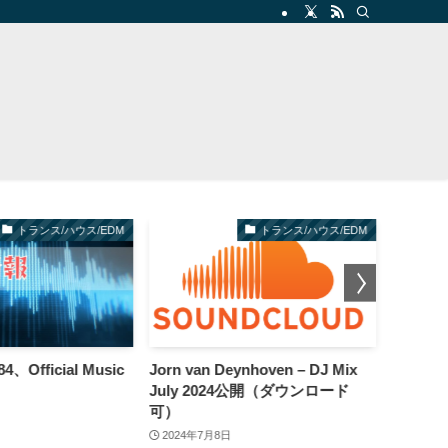
トランス/ハウス/EDM
トランス/ハウス/EDM
84、Official Music
Jorn van Deynhoven – DJ Mix
OceanLa
July 2024公開（ダウンロード
(Paul D
可）
Remix
公開
2024年7月8日
2024年