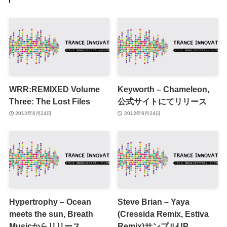
WRR:REMIXED Volume
Keyworth – Chameleon,
Three: The Lost Files
公式サイトにてリリース
2012年6月24日
2012年6月24日
Hypertrophy – Ocean
Steve Brian – Yaya
meets the sun, Breath
(Cressida Remix, Estiva
Musicからリリース
Remix)サンプルUP