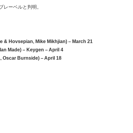
のサブレーベルと判明。
ube & Hovsepian, Mike Mikhjian) – March 21
Alan Made) – Keygen – April 4
, Oscar Burnside) – April 18