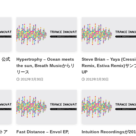
n, 公式
Hypertrophy – Ocean meets
Steve Brian – Yaya (Cress
the sun, Breath Musicからリ
Remix, Estiva Remix)サ
リース
UP
2012年3月30日
2012年3月30日
ストア
Fast Distance – Envol EP,
Intuition Recordingsが20