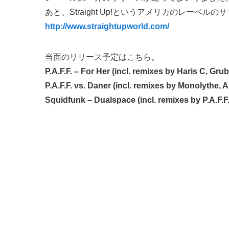
あと、Straight Up!というアメリカのレーベル
http://www.straightupworld.com/
当面のリリース予定はこちら。
P.A.F.F. – For Her (incl. remixes by Haris C, Gr
P.A.F.F. vs. Daner (incl. remixes by Monolythe, 
Squidfunk – Dualspace (incl. remixes by P.A.F.F.