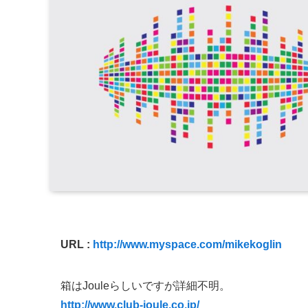
URL :
http://www.myspace.com/mikekoglin
箱はJouleらしいですが詳細不明。
http://www.club-joule.co.jp/