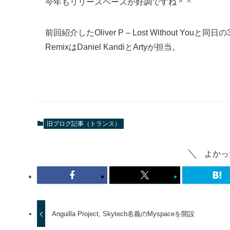
今年もリリースペースが好調ですね＾＾
前回紹介したOliver P – Lost Without You
RemixはDaniel KandiとArtyが担当。
旧ブログ記事（トランス）
よかっ
Anguilla Project, Skytech名義のMyspaceを開設