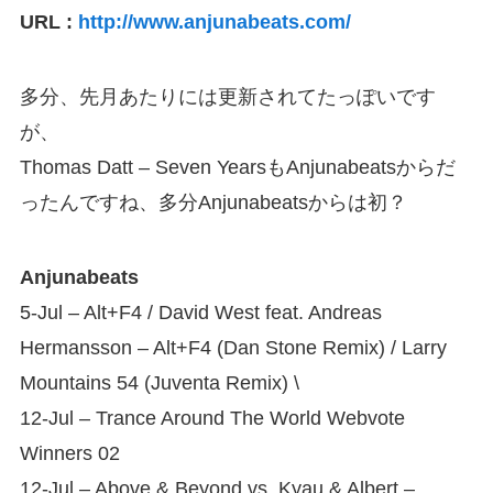
URL :
http://www.anjunabeats.com/
多分、先月あたりには更新されてたっぽいです
が、
Thomas Datt – Seven YearsもAnjunabeatsからだ
ったんですね、多分Anjunabeatsからは初？
Anjunabeats
5-Jul – Alt+F4 / David West feat. Andreas
Hermansson – Alt+F4 (Dan Stone Remix) / Larry
Mountains 54 (Juventa Remix) \
12-Jul – Trance Around The World Webvote
Winners 02
12-Jul – Above & Beyond vs. Kyau & Albert –