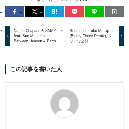
Nacho Chapado & SMAZ
Southend - Take Me Up
feat. Sue McLaren -
(Binary Finary Remix), フ
Between Heaven & Earth
リーで公開
この記事を書いた人