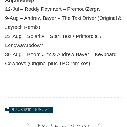
12-Jul – Roddy Reynaert – Fremou/Zerga
9-Aug – Andrew Bayer – The Taxi Driver (Original &
Jaytech Remix)
23-Aug – Solarity – Start Test / Primordial /
Longwayupdown
30-Aug – Boom Jinx & Andrew Bayer – Keyboard
Cowboys (Original plus TBC remixes)
旧ブログ記事（トランス）
よかったらシェアしてね！