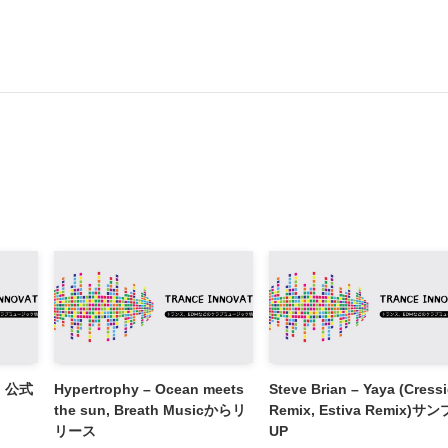
n, 公式
Hypertrophy – Ocean meets
Steve Brian – Yaya (Cress
the sun, Breath Musicからリ
Remix, Estiva Remix)サ
リース
UP