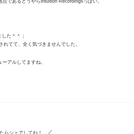
うやらIntuition Recordingsっぽい。
りました＾＾；
useで登録されてて、全く気づきませんでした。
ニューアルしてますね。
たらシェアしてね！