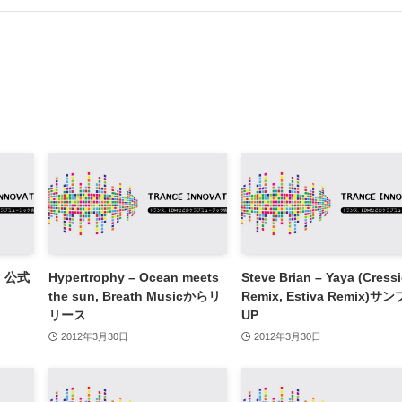
n, 公式
Hypertrophy – Ocean meets
Steve Brian – Yaya (Cress
the sun, Breath Musicからリ
Remix, Estiva Remix)サ
リース
UP
2012年3月30日
2012年3月30日