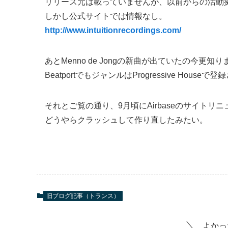
リリース元は載っていませんが、以前からの活動拠点であるど
しかし公式サイトでは情報なし。
http://www.intuitionrecordings.com/
あとMenno de Jongの新曲が出ていたの今更知
BeatportでもジャンルはProgressive Ho
それとご覧の通り、9月頃にAirbaseのサイトリ
どうやらクラッシュして作り直したみたい。
旧ブログ記事（トランス）
よかっ